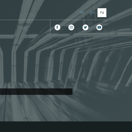
en
ge
ru