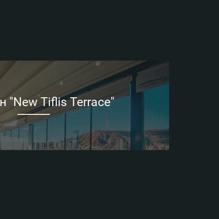
 "New Tiflis Terrace"