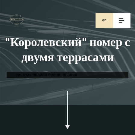
en
ge
"Королевский" номер с
ru
двумя террасами
система онлайн-бронирования